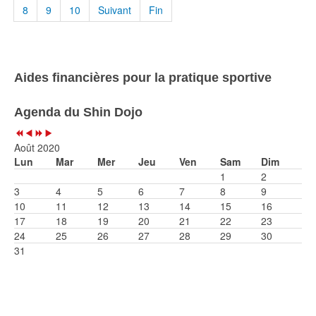
8
9
10
Suivant
Fin
Année
Mois
Année
Mois
précédente
précédent
suivante
suivant
Aides financières pour la pratique sportive
Agenda du Shin Dojo
Août 2020
Lun
Mar
Mer
Jeu
Ven
Sam
Dim
1
2
3
4
5
6
7
8
9
10
11
12
13
14
15
16
17
18
19
20
21
22
23
24
25
26
27
28
29
30
31